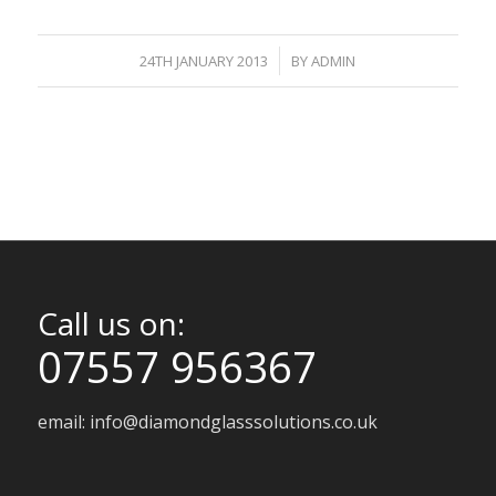
/
24TH JANUARY 2013
BY
ADMIN
Call us on:
07557 956367
email:
info@diamondglasssolutions.co.uk